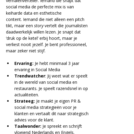
verhalenverteller. Iemand die snapt dat 
social media de perfecte mix is van 
keiharde data en esthetische 
content. Iemand die niet alleen een pitch 
tikt, maar een 
story
 vertelt die journalisten 
daadwerkelijk willen lezen. Je snapt dat 
‘druk op de ketel’ erbij hoort, maar je 
verliest nooit jezelf. Je bent professioneel, 
maar zeker niet stijf.
Ervaring:
 Je hebt minimaal 3 jaar 
ervaring in Social Media 
Trendwatcher
: Jij weet wat er speelt 
in de wereld van social media en 
restaurants. Je speelt razendsnel in op 
actualiteiten.  
Strateeg:
 Je maakt je eigen PR & 
social media strategieën voor je 
klanten en vertaalt dit naar strategisch 
advies voor de klant.
Taalwonder:
 Je spreekt en schrijft 
vloeiend Nederlands en Engels.