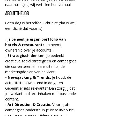
naar huis ging: wij vertellen hun verhaal.
About the job
Geen dag is hetzelfde. Echt niet (dat is wél 
een cliché dat waar is).
- Je beheert je
 eigen portfolio van 
hotels & restaurants
 en neemt 
ownership over je accounts.
- 
Strategisch denken:
 Je bedenkt 
creatieve social strategieën en campagnes 
die converteren en aansluiten bij de 
marketingdoelen van de klant.
- Newsjacking & Trends:
 Je houdt de 
actualiteit nauwlettend in de gaten. 
Gebeurt er iets relevants? Dan zorg jij dat 
jouw klanten direct inhaken met passende 
content.
-
 Art Direction & Creatie:
 Voor grote 
campagnes ondersteun je onze in-house 
foto- en videograaf tijdens shoots; jij 